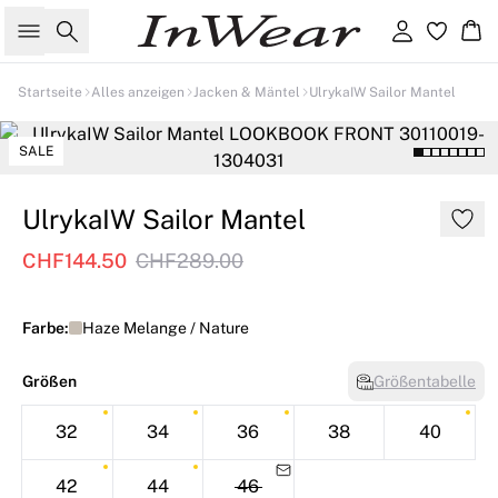
Suche
Einloggen
Wa
Startseite
Alles anzeigen
Jacken & Mäntel
UlrykaIW Sailor Mantel
SALE
UlrykaIW Sailor Mantel
CHF144.50
CHF289.00
Farbe:
Haze Melange / Nature
Größen
Größentabelle
32
34
36
38
40
42
44
46