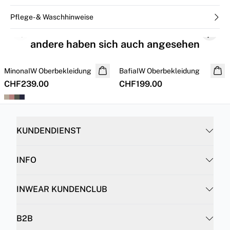
Pflege- & Waschhinweise
Previous slide
Next s
andere haben sich auch angesehen
MinonaIW Oberbekleidung
NEUHEITEN
BafiaIW Oberbekleidung
NEUHEITEN
CHF239.00
CHF199.00
KUNDENDIENST
INFO
INWEAR KUNDENCLUB
B2B