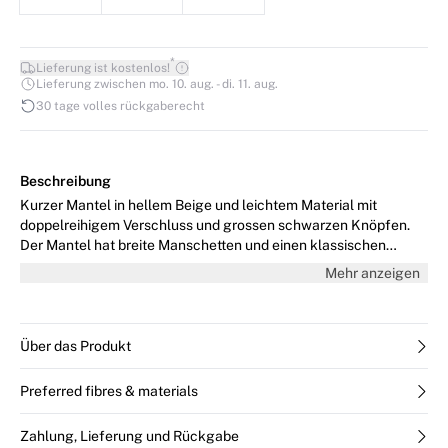
*
Lieferung ist kostenlos!
Lieferung zwischen mo. 10. aug. - di. 11. aug.
30 tage volles rückgaberecht
Beschreibung
Kurzer Mantel in hellem Beige und leichtem Material mit
doppelreihigem Verschluss und grossen schwarzen Knöpfen.
Der Mantel hat breite Manschetten und einen klassischen
Kragen für einen zeitlosen Look. Das Model ist 178 cm gross
Mehr anzeigen
und trägt Grösse 36/S.
Über das Produkt
Preferred fibres & materials
Zahlung, Lieferung und Rückgabe