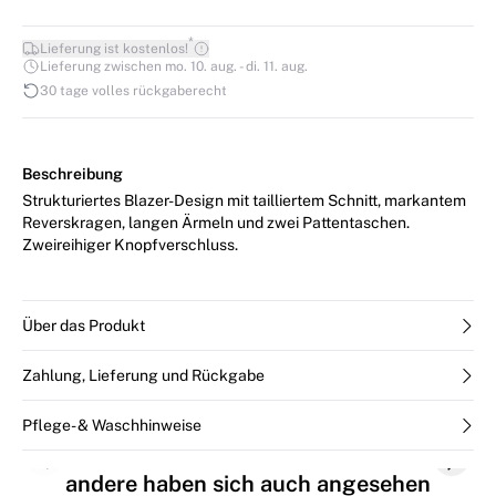
*
Lieferung ist kostenlos!
Lieferung zwischen mo. 10. aug. - di. 11. aug.
30 tage volles rückgaberecht
Beschreibung
Strukturiertes Blazer-Design mit tailliertem Schnitt, markantem
Reverskragen, langen Ärmeln und zwei Pattentaschen.
Zweireihiger Knopfverschluss.
Über das Produkt
Zahlung, Lieferung und Rückgabe
Pflege- & Waschhinweise
Previous slide
Next s
andere haben sich auch angesehen