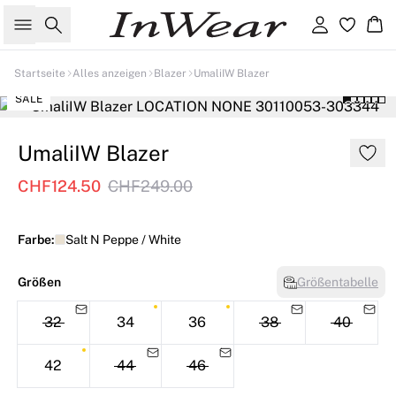
Suche
Einloggen
Wa
Startseite
Alles anzeigen
Blazer
UmaliIW Blazer
SALE
UmaliIW Blazer
CHF124.50
CHF249.00
Farbe:
Salt N Peppe / White
Größen
Größentabelle
32
34
36
38
40
42
44
46