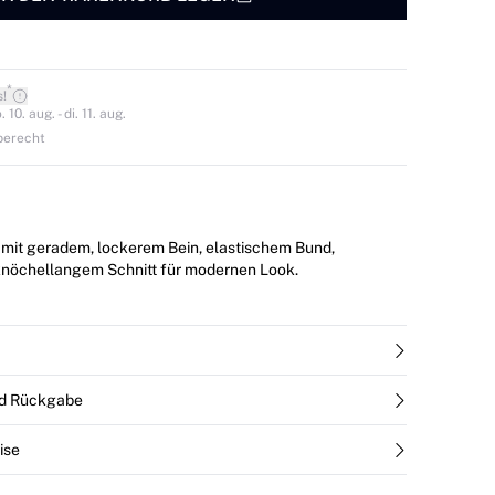
*
s!
0. aug. - di. 11. aug.
berecht
mit geradem, lockerem Bein, elastischem Bund,
knöchellangem Schnitt für modernen Look.
nd Rückgabe
ise