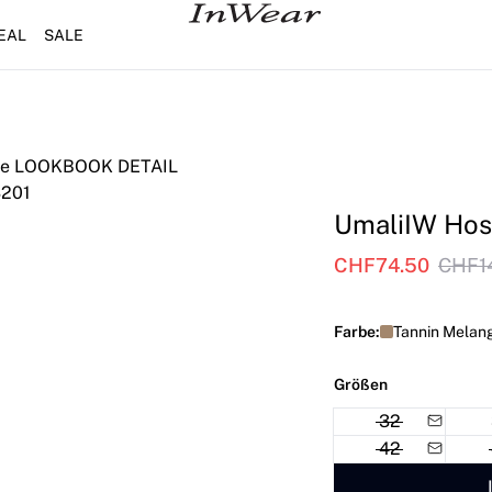
EAL
SALE
UmaliIW Ho
CHF74.50
CHF1
Farbe:
Tannin Melang
Größen
32
42