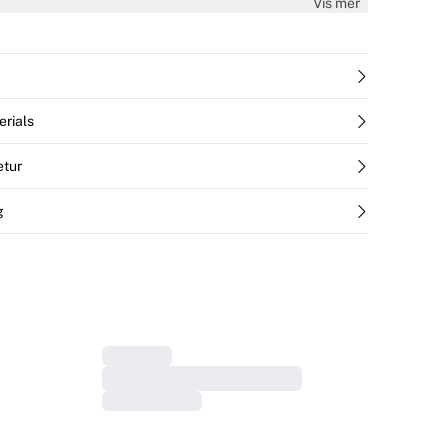
Vis mer
sically traceable Better Cotton. Learn more at
sbalance
erials
etur
g