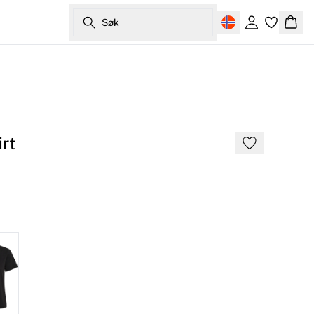
Søk
Logg inn
Hand
rt