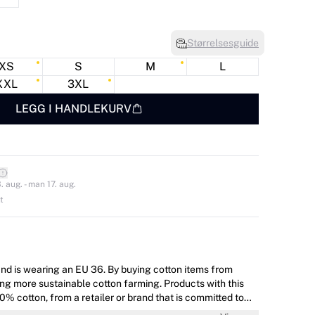
Størrelsesguide
XS
S
M
L
XXL
3XL
LEGG I HANDLEKURV
 aug. - man 17. aug.
t
nd is wearing an EU 36. By buying cotton items from
ing more sustainable cotton farming. Products with this
0% cotton, from a retailer or brand that is committed to
 and investing in BCI Farmers. It does not mean the