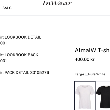
SALG
AlmaIW T-shi
400,00 kr
Farge:
Pure White