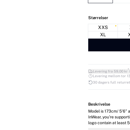
Størrelser
XXS
XL
*
Levering fra 59,00 kr
Levering mellom tor 13.
30 dagers full returret
Beskrivelse
Model is 173cm/ 5’6” a
InWear, you’re support
logo contain at least 5
sourcing Better Cotton