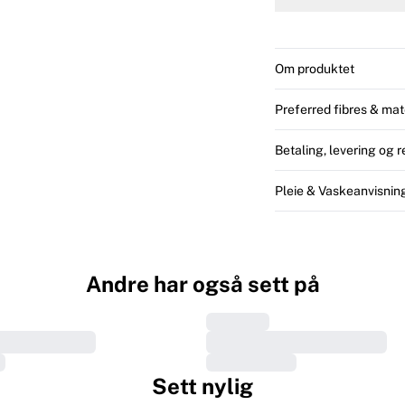
product is made of phy
bettercotton.org/mas
Om produktet
Preferred fibres & mat
Betaling, levering og r
Pleie & Vaskeanvisnin
Andre har også sett på
Sett nylig