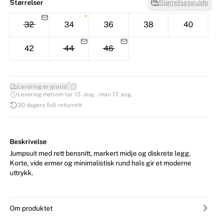
Størrelser
Størrelsesguide
32
34
36
38
40
42
44
46
*
Levering er gratis!
Levering mellom tor 13. aug. - man 17. aug.
30 dagers full returrett
Beskrivelse
Jumpsuit med rett bensnitt, markert midje og diskrete legg.
Korte, vide ermer og minimalistisk rund hals gir et moderne
uttrykk.
Om produktet