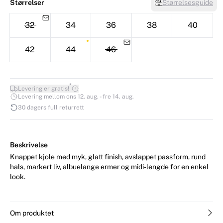
Størrelser
Størrelsesguide
32
34
36
38
40
42
44
46
*
Levering er gratis!
Levering mellom ons 12. aug. - fre 14. aug.
30 dagers full returrett
Beskrivelse
Knappet kjole med myk, glatt finish, avslappet passform, rund
hals, markert liv, albuelange ermer og midi-lengde for en enkel
look.
Om produktet