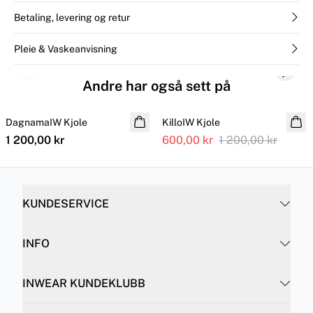
Betaling, levering og retur
Pleie & Vaskeanvisning
Previous slide
Next s
Andre har også sett på
SALE
DagnamaIW Kjole
KilloIW Kjole
1 200,00 kr
600,00 kr
1 200,00 kr
KUNDESERVICE
INFO
INWEAR KUNDEKLUBB