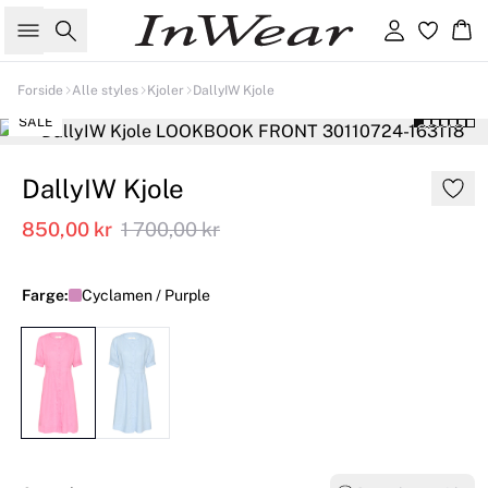
Søk
Logg inn
Ha
Forside
Alle styles
Kjoler
DallyIW Kjole
SALE
DallyIW Kjole
850,00 kr
1 700,00 kr
Farge:
Cyclamen / Purple