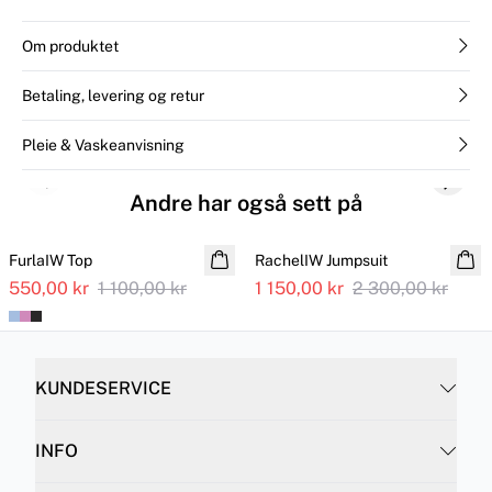
Om produktet
Betaling, levering og retur
Pleie & Vaskeanvisning
Previous slide
Next s
Andre har også sett på
SALE
SALE
FurlaIW Top
RachelIW Jumpsuit
550,00 kr
1 100,00 kr
1 150,00 kr
2 300,00 kr
KUNDESERVICE
INFO