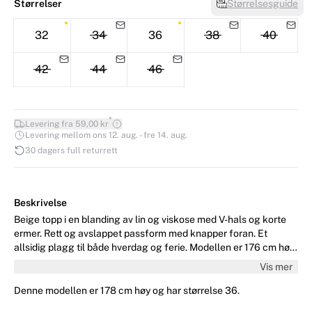
Størrelser
Størrelsesguide
32
34
36
38
40
42
44
46
*
Levering fra 59,00 kr
Levering mellom ons 12. aug. - fre 14. aug.
30 dagers full returrett
Beskrivelse
Beige topp i en blanding av lin og viskose med V-hals og korte
ermer. Rett og avslappet passform med knapper foran. Et
allsidig plagg til både hverdag og ferie. Modellen er 176 cm høy
og har på størrelse 36/S.
Vis mer
Denne modellen er 178 cm høy og har størrelse 36.