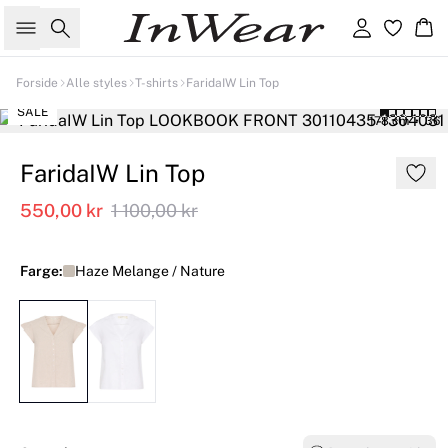
Søk
Logg inn
Ha
Forside
Alle styles
T-shirts
FaridaIW Lin Top
SALE
178 cm • 36
FaridaIW Lin Top
550,00 kr
1 100,00 kr
Farge:
Haze Melange / Nature