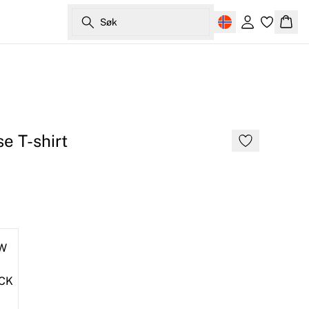
Søk
Logg inn
Hand
e T-shirt