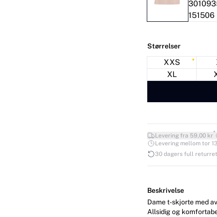
Størrelser
XXS
XL
*
Levering fra 59,00 kr
Levering mellom tor 13.
30 dagers full returret
Beskrivelse
Dame t-skjorte med av
Allsidig og komfortabe