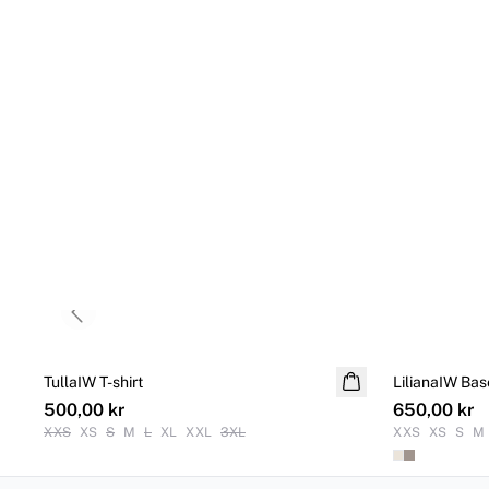
Previous slide
TullaIW T-shirt
NYHET
LilianaIW Bas
500,00 kr
650,00 kr
XXS
XS
S
M
L
XL
XXL
3XL
XXS
XS
S
M