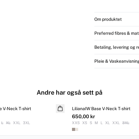
Om produktet
Preferred fibres & mat
Betaling, levering og r
Pleie & Vaskeanvisnin
Andre har også sett på
e V-Neck T-shirt
LilianaIW Base V-Neck T-shirt
650,00 kr
L
XL
XXL
3XL
XXS
XS
S
M
L
XL
XXL
3XL