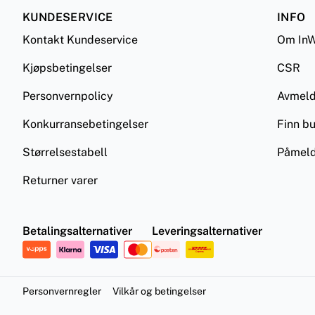
KUNDESERVICE
INFO
Kontakt Kundeservice
Om InW
Kjøpsbetingelser
CSR
Personvernpolicy
Avmel
Konkurransebetingelser
Finn bu
Størrelsestabell
Påmeld
Returner varer
Betalingsalternativer
Leveringsalternativer
Personvernregler
Vilkår og betingelser