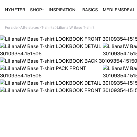
NYHETER
SHOP
INSPIRATION
BASICS
MEDLEMSDEAL
Forside
Alle styles
T-shirts
LilianaIW Base T-shirt