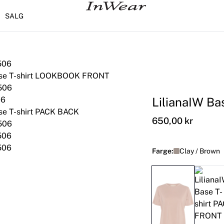
SALG
LilianaIW Bas
650,00 kr
Farge:
Clay / Brown