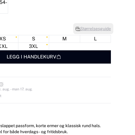
Størrelsesguide
XS
S
M
L
XXL
3XL
LEGG I HANDLEKURV
 aug. - man 17. aug.
t
slappet passform, korte ermer og klassisk rund hals.
l for både hverdags- og fritidsbruk.