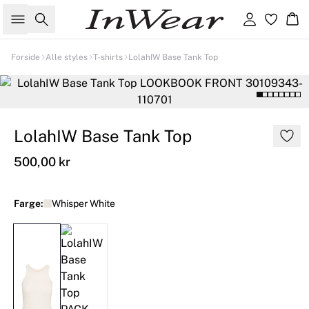
Søk
Logg inn
Ha
Forside
Alle styles
T-shirts
LolahIW Base Tank Top
LolahIW Base Tank Top
500,00 kr
Farge:
Whisper White