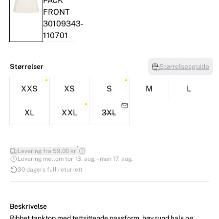
Størrelser
Størrelsesguide
XXS
XS
S
M
L
XL
XXL
3XL
*
Levering fra 59,00 kr
Levering mellom tor 13. aug. - man 17. aug.
30 dagers full returrett
Beskrivelse
Ribbet tanktop med tettsittende passform, høy rund hals og