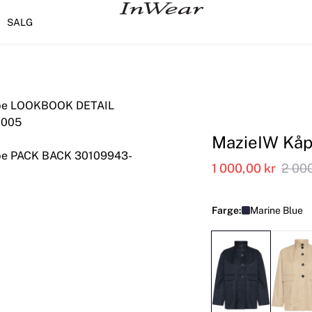
SALG
MazieIW Kå
1 000,00 kr
2 000
Farge:
Marine Blue