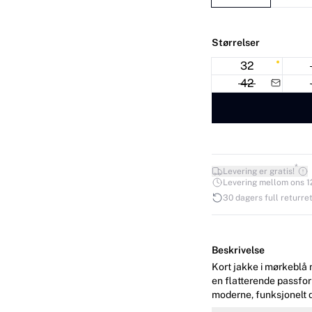
Størrelser
32
42
*
Levering er gratis!
Levering mellom ons 12.
30 dagers full returret
Beskrivelse
Kort jakke i mørkeblå 
en flatterende passfor
moderne, funksjonelt design. Modellen er 178 cm høy og ha
36/S.