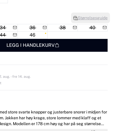
Størrelsesguide
34
36
38
40
44
46
LEGG I HANDLEKURV
 aug. - fre 14. aug.
t
med store svarte knapper og justerbare snorer i midjen for
m. Jakken har høy krage, store lommer med klaff og et
r på seg størrelse