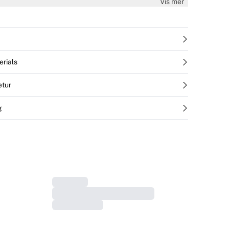
Vis mer
erials
etur
g