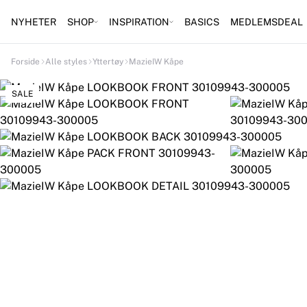
NYHETER
SHOP
INSPIRATION
BASICS
MEDLEMSDEAL
Forside
Alle styles
Yttertøy
MazieIW Kåpe
SALE