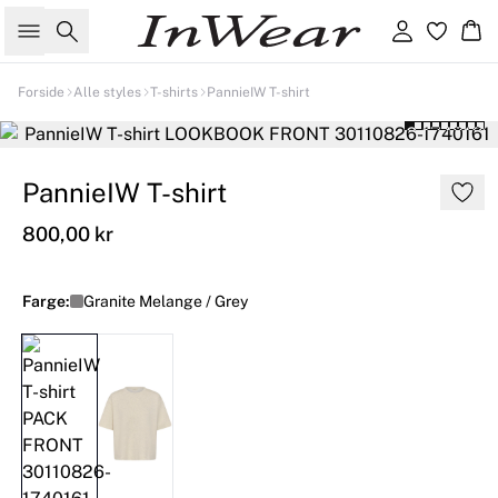
Søk
Logg inn
Ha
Forside
Alle styles
T-shirts
PannieIW T-shirt
PannieIW T-shirt
800,00 kr
Farge:
Granite Melange / Grey