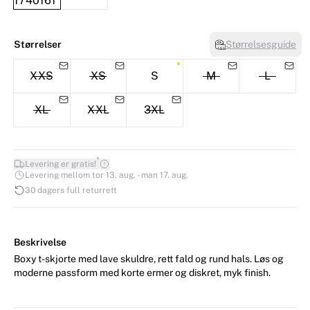
Størrelser
Størrelsesguide
XXS
XS
S
M
L
XL
XXL
3XL
*
Levering er gratis!
Levering mellom tor 13. aug. - man 17. aug.
30 dagers full returrett
Beskrivelse
Boxy t-skjorte med lave skuldre, rett fald og rund hals. Løs og
moderne passform med korte ermer og diskret, myk finish.