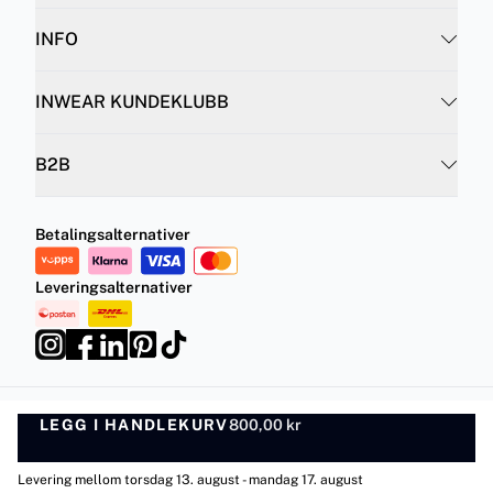
INFO
INWEAR KUNDEKLUBB
B2B
Betalingsalternativer
Leveringsalternativer
LEGG I HANDLEKURV
Personvernregler
800,00 kr
Vilkår og betingelser
LEGG I HANDLEKURV
©
DK Company Online AS
2026
Levering mellom torsdag 13. august - mandag 17. august