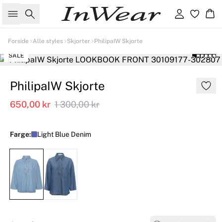
Søk
Logg inn
Ha
Forside
Alle styles
Skjorter
PhilipaIW Skjorte
SALE
PhilipaIW Skjorte
650,00 kr
1 300,00 kr
Farge:
Light Blue Denim