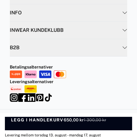
INFO
INWEAR KUNDEKLUBB
B2B
Betalingsalternativer
Leveringsalternativer
LEGG I HANDLEKURV
Personvernregler
Vilkår og betingelser
650,00 kr
1 300,00 kr
LEGG I HANDLEKURV
©
DK Company Online AS
2026
Levering mellom torsdag 13. august - mandag 17. august