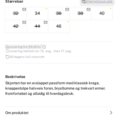
Størrelser
Størrelsesguide
32
34
36
38
40
42
44
46
*
Levering fra 59,00 kr
Levering mellom tor 13. aug. - man 17. aug.
30 dagers full returrett
Beskrivelse
Skjorten har en avslappet passform med klassisk krage,
knappestolpe halvveis foran, brystlomme og trekvart ermer.
Komfortabel og allsidig til hverdagsbruk.
Om produktet