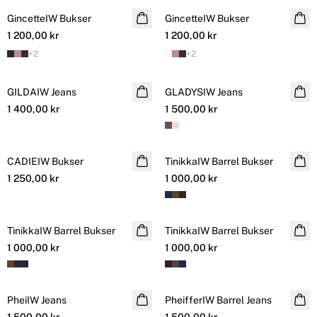
GincetteIW Bukser
GincetteIW Bukser
NYHET
1 200,00 kr
1 200,00 kr
+
2
+
2
GILDAIW Jeans
NYHET
GLADYSIW Jeans
NYHET
1 400,00 kr
1 500,00 kr
CADIEIW Bukser
NYHET
TinikkaIW Barrel Bukser
1 250,00 kr
1 000,00 kr
TinikkaIW Barrel Bukser
TinikkaIW Barrel Bukser
1 000,00 kr
1 000,00 kr
PheiIW Jeans
PheifferIW Barrel Jeans