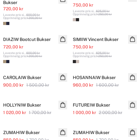
Bukser
750,00 kr
720,00 kr
Laveste pris si
...
625,00 kr
Opprinnelig pris
:
1 250,00 kr
Laveste pris si
...
600,00 kr
Opprinnelig pris
:
1 200,00 kr
SALE
SALE
DIAZIW Bootcut Bukser
SIMIIW Vincent Bukser
720,00 kr
750,00 kr
Laveste pris si
...
600,00 kr
Laveste pris si
...
625,00 kr
Opprinnelig pris
:
1 200,00 kr
Opprinnelig pris
:
1 250,00 kr
SALE
SALE
CAROLAIW Bukser
Ytterligere nedsatt
HOSANNAIW Bukser
Ytterligere nedsatt
900,00 kr
1 500,00 kr
960,00 kr
1 600,00 kr
SALE
SALE
HOLLYNIW Bukser
Ytterligere nedsatt
FUTUREIW Bukser
1 020,00 kr
1 700,00 kr
1 000,00 kr
2 000,00 kr
SALE
SALE
ZUMAHIW Bukser
ZUMAHIW Bukser