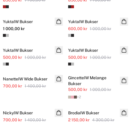
850,00 kr
1 700,00 kr
850,00 kr
1 700,00 kr
SALE
YuktaIW Bukser
NYHET
YuktaIW Bukser
Ytterligere nedsatt
1 000,00 kr
600,00 kr
1 000,00 kr
SALE
SALE
YuktaIW Bukser
YuktaIW Bukser
500,00 kr
1 000,00 kr
500,00 kr
1 000,00 kr
SALE
SALE
GincetteIW Melange
NanetteIW Wide Bukser
Bukser
700,00 kr
1 400,00 kr
500,00 kr
1 000,00 kr
+
2
SALE
SALE
NickyIW Bukser
BrodiaIW Bukser
700,00 kr
1 400,00 kr
2 150,00 kr
4 300,00 kr