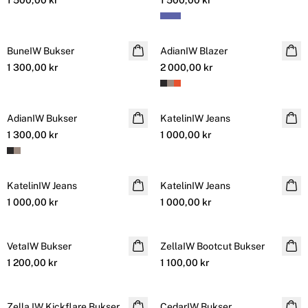
1 500,00 kr
1 500,00 kr
BuneIW Bukser
Online Exclusive
AdianIW Blazer
1 300,00 kr
2 000,00 kr
AdianIW Bukser
KatelinIW Jeans
1 300,00 kr
1 000,00 kr
KatelinIW Jeans
KatelinIW Jeans
1 000,00 kr
1 000,00 kr
VetaIW Bukser
ZellaIW Bootcut Bukser
1 200,00 kr
1 100,00 kr
Zella IW Kickflare Bukser
CedarIW Bukser