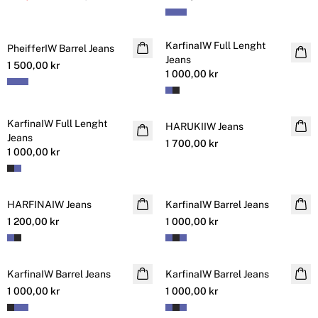
KarfinaIW Full Lenght
PheifferIW Barrel Jeans
NYHET
Jeans
1 500,00 kr
1 000,00 kr
KarfinaIW Full Lenght
NYHET
HARUKIIW Jeans
NYHET
Jeans
1 700,00 kr
1 000,00 kr
HARFINAIW Jeans
NYHET
KarfinaIW Barrel Jeans
NYHET
1 200,00 kr
1 000,00 kr
KarfinaIW Barrel Jeans
Back in stock
KarfinaIW Barrel Jeans
1 000,00 kr
1 000,00 kr