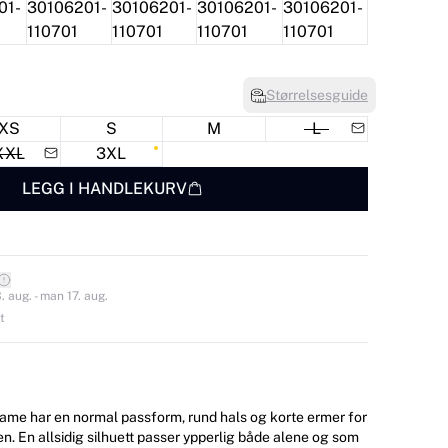
Størrelsesguide
XS
S
M
L
XXL
3XL
LEGG I HANDLEKURV
 aug. - man 17. aug.
t
dame har en normal passform, rund hals og korte ermer for
 En allsidig silhuett passer ypperlig både alene og som