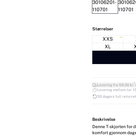
Størrelser
XXS
XL
*
Levering fra 59,00 kr
Levering mellom tor 13.
30 dagers full returret
Beskrivelse
Denne T-skjorten for 
komfort gjennom dagen.