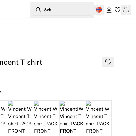
Søk
Logg inn
Hand
ncent T-shirt
e