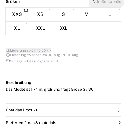
Größen
Größentabelle
XXS
XS
S
M
L
XL
XXL
3XL
*
Lieferung ab CHF5.50
Lieferung zwischen mo. 10. aug. - di. 11. aug.
30 tage volles rückgaberecht
Beschreibung
Das Model ist 1,74 m. groß und trägt Größe S / 36.
Über das Produkt
Preferred fibres & materials