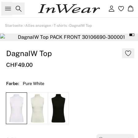
Suche
Einloggen
Wa
Startseite
Alles anzeigen
T-shirts
DagnaIW Top
DagnaIW Top
CHF49.00
Farbe:
Pure White