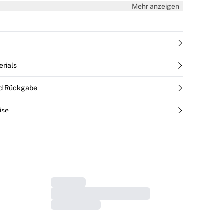
r Baumwolle. Das Modell ist 180 cm groß und trägt Größe S/36.
Mehr anzeigen
erials
nd Rückgabe
ise