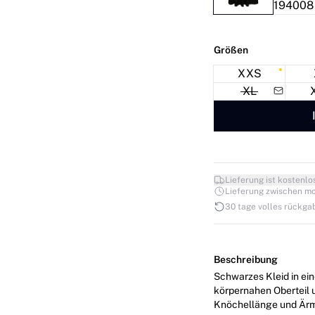
Größen
XXS
XL
Lieferung ist kostenlo
Lieferung zwischen mo. 1
30 tage volles rückga
Beschreibung
Schwarzes Kleid in ei
körpernahen Oberteil 
Knöchellänge und Ärme