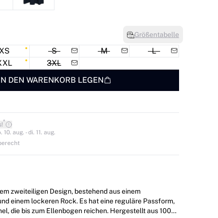
Größentabelle
XS
S
M
L
XXL
3XL
IN DEN WARENKORB LEGEN
*
s!
0. aug. - di. 11. aug.
berecht
nem zweiteiligen Design, bestehend aus einem
und einem lockeren Rock. Es hat eine reguläre Passform,
l, die bis zum Ellenbogen reichen. Hergestellt aus 100%