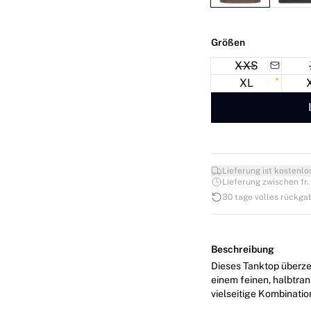
Größen
XXS
XL
Lieferung ist kostenlo
Lieferung zwischen fr. 0
30 tage volles rückga
Beschreibung
Dieses Tanktop überze
einem feinen, halbtran
vielseitige Kombinati