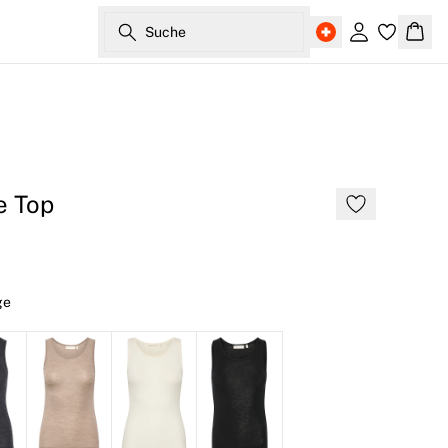
Suche
Einloggen
Ware
e Top
ge