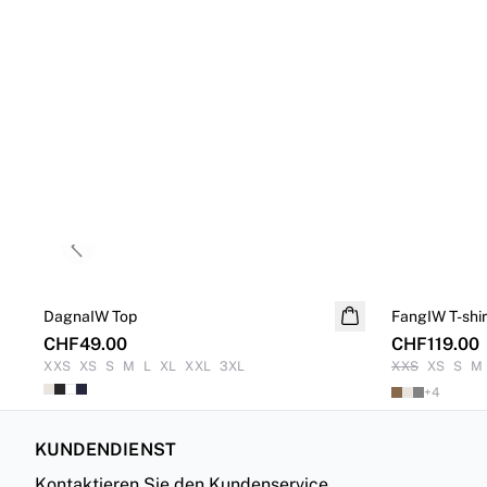
Previous slide
DagnaIW Top
FangIW T-shir
CHF49.00
CHF119.00
XXS
XS
S
M
L
XL
XXL
3XL
XXS
XS
S
M
+
4
KUNDENDIENST
Kontaktieren Sie den Kundenservice