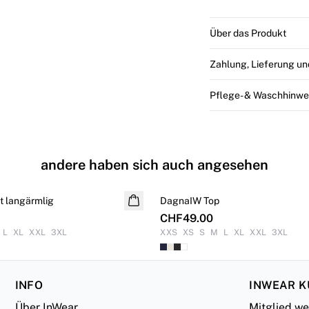
Über das Produkt
Zahlung, Lieferung u
Pflege- & Waschhinwe
andere haben sich auch angesehen
t langärmlig
DagnaIW Top
CHF49.00
L
XL
XXL
3XL
XXS
XS
S
M
L
XL
XXL
3XL
INFO
INWEAR 
Über InWear
Mitglied w