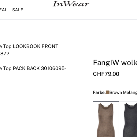
EAL
SALE
FangIW woll
CHF79.00
Farbe:
Brown Melan