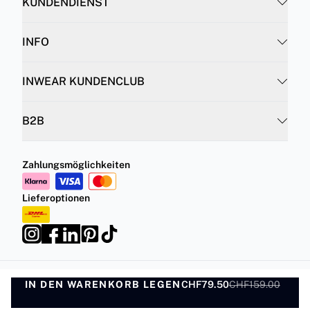
KUNDENDIENST
INFO
INWEAR KUNDENCLUB
B2B
Zahlungsmöglichkeiten
Lieferoptionen
IN DEN WARENKORB LEGEN
Datenschutzrichtlinie
Geschäftsbedingungen
CHF79.50
CHF159.00
IN DEN WARENKORB LEGEN