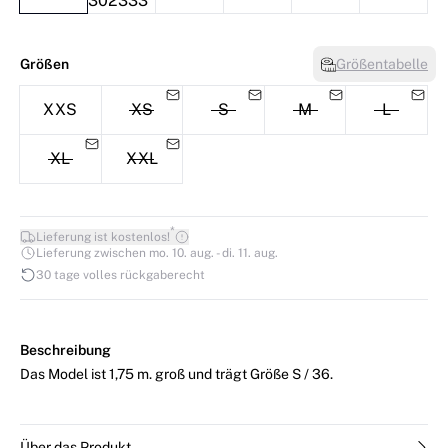
Größen
Größentabelle
XXS
XS
S
M
L
XL
XXL
*
Lieferung ist kostenlos!
Lieferung zwischen mo. 10. aug. - di. 11. aug.
30 tage volles rückgaberecht
Beschreibung
Das Model ist 1,75 m. groß und trägt Größe S / 36.
Über das Produkt