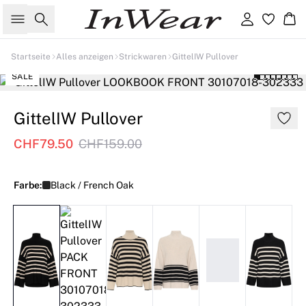
Suche
Einloggen
Wa
Startseite
Alles anzeigen
Strickwaren
GittelIW Pullover
SALE
GittelIW Pullover
CHF79.50
CHF159.00
Farbe:
Black / French Oak