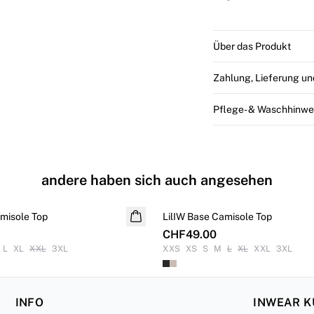
Über das Produkt
Zahlung, Lieferung u
Pflege- & Waschhinwe
andere haben sich auch angesehen
amisole Top
LilIW Base Camisole Top
CHF49.00
L
XL
XXL
3XL
XXS
XS
S
M
L
XL
XXL
3XL
INFO
INWEAR 