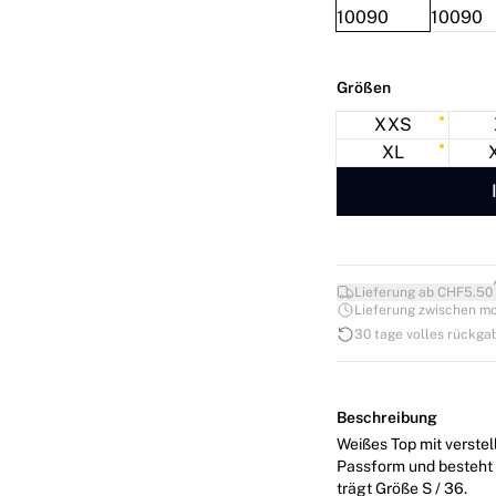
Größen
XXS
XL
Lieferung ab CHF5.50
Lieferung zwischen mo. 1
30 tage volles rückga
Beschreibung
Weißes Top mit verstel
Passform und besteht aus dehnbarem 
trägt Größe S / 36.