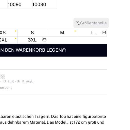
Größentabelle
XS
S
M
L
XXL
3XL
IN DEN WARENKORB LEGEN
*
0. aug. - di. 11. aug.
berecht
lbaren elastischen Trägern. Das Top hat eine figurbetonte
Material. Das Modell ist 172 cm groß und