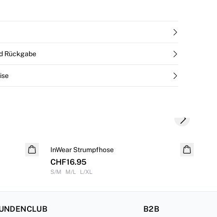
nd Rückgabe
ise
Next slide
S
InWear Strumpfhose
Leinen
Wil
CHF16.95
CH
S/M
M/L
L/XL
32
KUNDENCLUB
B2B