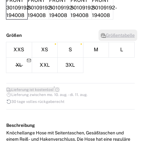
Größen
Größentabelle
XXS
XS
S
M
L
XL
XXL
3XL
*
Lieferung ist kostenlos!
Lieferung zwischen mo. 10. aug. - di. 11. aug.
30 tage volles rückgaberecht
Beschreibung
Knöchellange Hose mit Seitentaschen, Gesäßtaschen und
einem Reiß- und Hakenverschluss. Die Hose hat eine reguläre