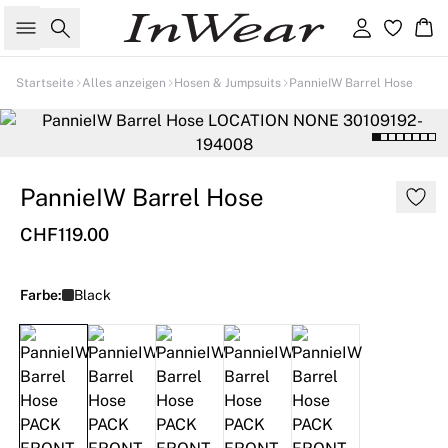
Suche
Einloggen
Wa
Startseite
Alles anzeigen
Hosen & Jumpsuits
PannieIW Barrel Hose
PannieIW Barrel Hose
CHF119.00
Farbe:
Black