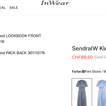
EAL
SALE
SendraIW Kl
CHF89.50
CHF1
Farbe:
Flint Stone / 