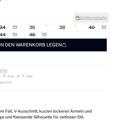
Größentabelle
34
36
38
40
44
46
IN DEN WARENKORB LEGEN
*
s!
0. aug. - di. 11. aug.
berecht
em Fall, V-Ausschnitt, kurzen lockeren Ärmeln und
ge und fliessende Silhouette für zeitlosen Stil.