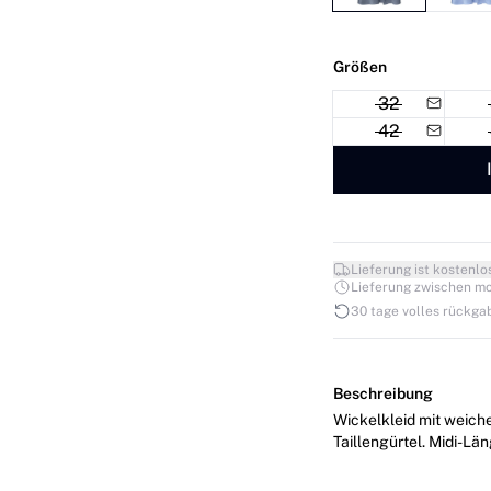
Größen
32
42
Lieferung ist kostenlo
Lieferung zwischen mo. 1
30 tage volles rückga
Beschreibung
Wickelkleid mit weich
Taillengürtel. Midi-Län