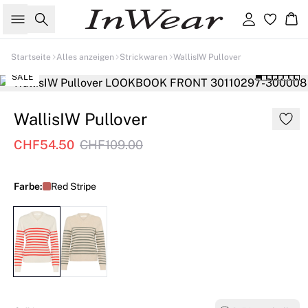
Suche
Einloggen
Wa
Startseite
Alles anzeigen
Strickwaren
WallisIW Pullover
SALE
WallisIW Pullover
CHF54.50
CHF109.00
Farbe:
Red Stripe