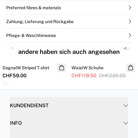
Preferred fibres & materials
Zahlung, Lieferung und Rückgabe
Pflege- & Waschhinweise
Previous slide
Next s
andere haben sich auch angesehen
SALE
DagnaIW Striped T-shirt
WixieIW Schuhe
CHF59.00
CHF119.50
CHF239.00
KUNDENDIENST
INFO