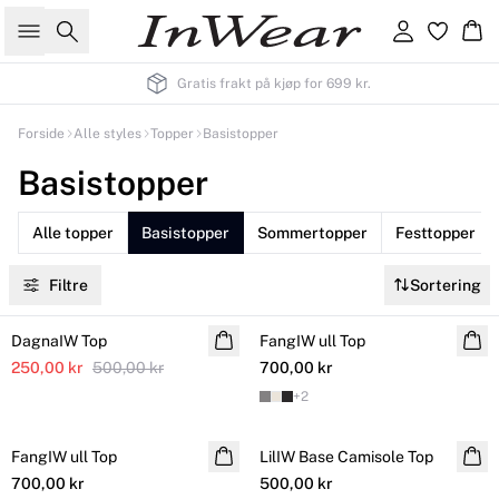
Søk
Logg inn
Ha
Gratis frakt på kjøp for 699 kr.
Forside
Alle styles
Topper
Basistopper
Basistopper
Alle topper
Basistopper
Sommertopper
Festtopper
Filtre
Sortering
SALE
DagnaIW Top
FangIW ull Top
250,00 kr
500,00 kr
700,00 kr
+
2
FangIW ull Top
LilIW Base Camisole Top
700,00 kr
500,00 kr