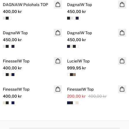
DAGNAIW Polohals TOP
DagnaIW Top
400,00 kr
450,00 kr
DagnaIW Top
DagnaIW Top
450,00 kr
450,00 kr
FinesseIW Top
LucieIW Top
100% silke
400,00 kr
999,95 kr
SALE
FinesseIW Top
FinesseIW Top
400,00 kr
200,00 kr
400,00 kr