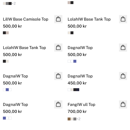
+
2
LilIW Base Camisole Top
LolahIW Base Tank Top
500,00 kr
500,00 kr
LolahIW Base Tank Top
DagnaIW Top
NYHET
500,00 kr
500,00 kr
DagnaIW Top
DagnaIW Top
500,00 kr
450,00 kr
DagnaIW Top
FangIW ull Top
500,00 kr
700,00 kr
+
2